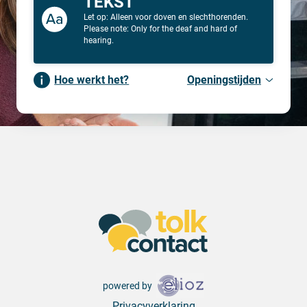
TEKST
Let op: Alleen voor doven en slechthorenden.
Please note: Only for the deaf and hard of
hearing.
Hoe werkt het?
Openingstijden
powered by
Privacyverklaring