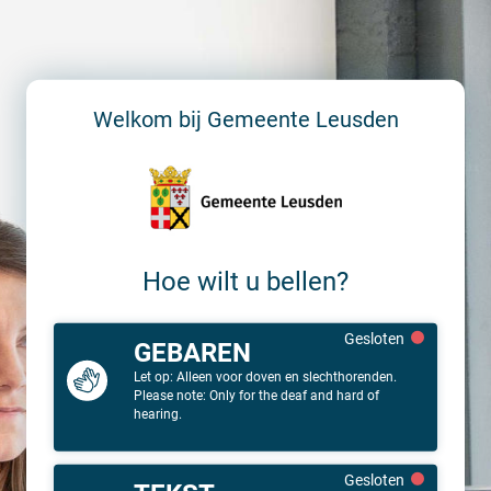
Belportaal
Tolkcontact
Teletolk
Welkom bij
Gemeente Leusden
Hoe wilt u bellen?
Gesloten
GEBAREN
Let op: Alleen voor doven en slechthorenden.
Please note: Only for the deaf and hard of
hearing.
Gesloten