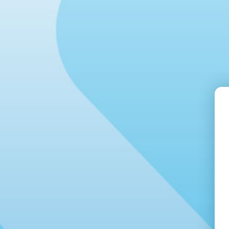
Belportaal
Tolkcontact
Teletolk